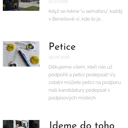
15.07.2026
Když se řekne "u semaforu", každý
v Benešově ví, kde to je...
Petice
09.06.2026
Děkujeme všem, kteří nás už
podpořili a petici podepsali! Vy
ostatní můžete petici na podporu
naší kandidatury podepsat v
podpisových místech:
Jdeme do toho