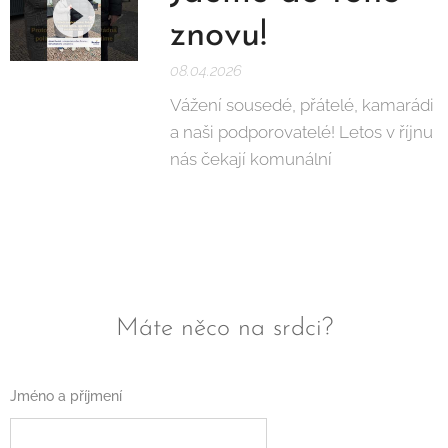
znovu!
08.04.2026
Vážení sousedé, přátelé, kamarádi
a naši podporovatelé! Letos v říjnu
nás čekají komunální
Máte něco na srdci?
Jméno a příjmení