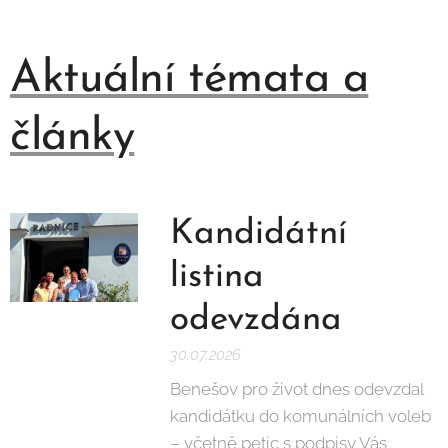
Aktuální témata a
články
Kandidátní
listina
odevzdána
30.07.2026
Benešov pro život dnes odevzdal
kandidátku do komunálních voleb
– včetně petic s podpisy Vás