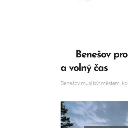
🟡
Benešov pro 
a volný čas
Benešov musí být městem, kde j