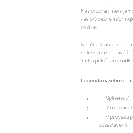
Náš program není jen pa
vás průběžně informujem
plníme.
Na této stránce najdet
hotovo, co se právě ře
kroku přikládáme odkaz 
Legenda našeho sema
🟢 Splněno / H
🟡 V realizaci:
🔵 V procesu p
pozastaveno.