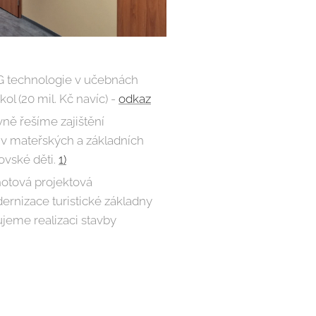
 technologie v učebnách
ol (20 mil. Kč navíc) -
odkaz
vně řešíme zajištění
 v mateřských a základních
ovské děti.
1)
hotová projektová
nizace turistické základny
jeme realizaci stavby