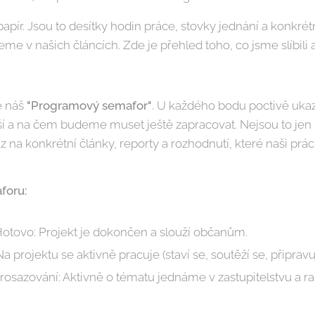
pír. Jsou to desítky hodin práce, stovky jednání a konkrét
e v našich článcích. Zde je přehled toho, co jsme slíbili 
e náš
"Programový semafor"
. U každého bodu poctivě ukaz
ší a na čem budeme muset ještě zapracovat. Nejsou to jen
na konkrétní články, reporty a rozhodnutí, které naši práci
foru:
otovo: Projekt je dokončen a slouží občanům.
 Na projektu se aktivně pracuje (staví se, soutěží se, připr
rosazování: Aktivně o tématu jednáme v zastupitelstvu a r