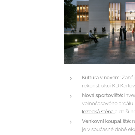
Zaháj
Kultura v novém:
rekonstrukci KD Karlo
Nová sportoviště:
Inve
volnočasového areálu 
lezecká stěna
a další h
Venkovní koupaliště:
r
je v současné době ek