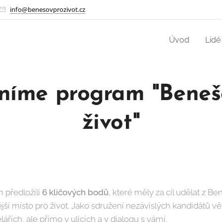
info@benesovprozivot.cz
Úvod
Lidé
lníme program "Beneš
život"
 předložili
6 klíčových bodů
, které měly za cíl udělat z B
ší místo pro život. Jako sdružení nezávislých kandidátů věř
ářích, ale přímo v ulicích a v dialogu s vámi.