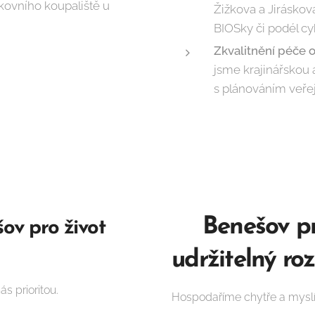
kovního koupaliště u
Žižkova a Jiráskov
BIOSky či podél cy
Zkvalitnění péče o
jsme krajinářskou
s plánováním veře
Benešov pr
ov pro život
🟢
udržitelný roz
ás prioritou.
Hospodaříme chytře a myslí