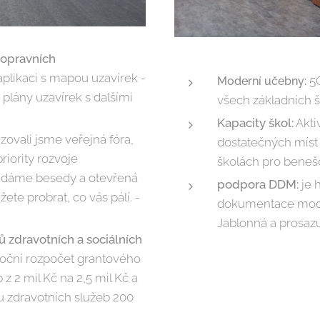
dopravních
 aplikaci s mapou uzavírek -
5G
Moderní učebny:
 plány uzavírek s dalšími
všech základních šk
Kapacity škol:
Akti
zovali jsme veřejná fóra,
dostatečných míst
riority rozvoje
školách pro beneš
řádáme besedy a otevřená
podpora DDM:
je 
ete probrat, co vás pálí. -
dokumentace moder
Jablonná a prosazu
 zdravotních a sociálních
roční rozpočet grantového
 z 2 mil Kč na 2,5 mil Kč a
u zdravotních služeb 200