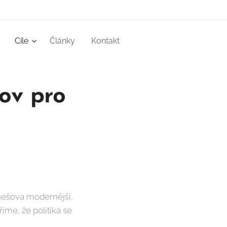
Cíle
Články
Kontakt
ov pro
enešova modernější,
íme, že politika se