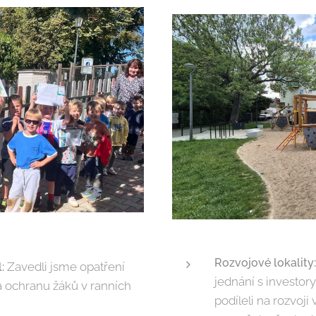
Rozvojové lokality
Zavedli jsme opatření
:
jednání s investory"
a ochranu žáků v ranních
podíleli na rozvoji