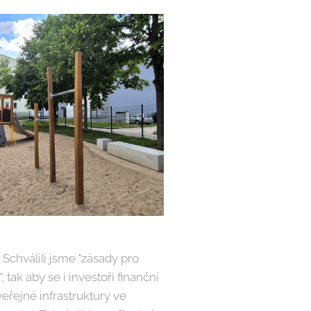
Schválili jsme "zásady pro
:
, tak aby se i investoři finanční
 veřejné infrastruktury ve