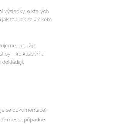
ní výsledky, o kterých
a jak to krok za krokem
ujeme, co už je
 sliby – ke každému
 dokládají.
avuje se dokumentace).
adě města, případně