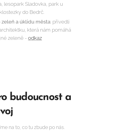
a, lesopark Sladovka, park u
klostezky do Bedrč.
 zeleň a úklidu města
: přivedli
 architektku, která nám pomáhá
jné zeleně -
odkaz
o budoucnost a
voj
me na to, co tu zbude po nás.