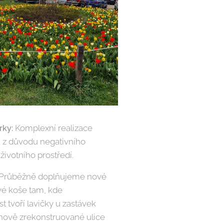
Komplexní realizace
rky:
a z důvodu negativního
životního prostředí.
Průběžně doplňujeme nové
vé koše tam, kde
t tvoří lavičky u zastávek
 nově zrekonstruované ulice