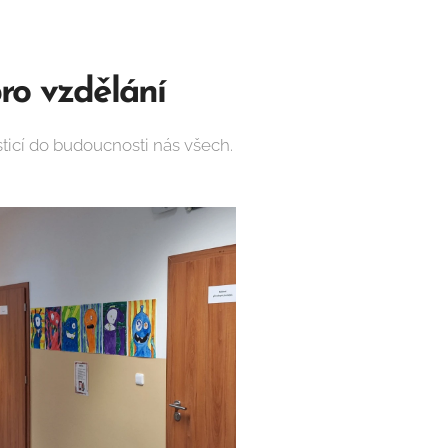
ro vzd
ě
lání
sticí do budoucnosti nás všech.