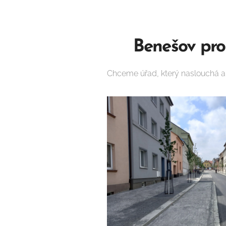
🟢
Benešov pro 
Chceme úřad, který naslouchá a