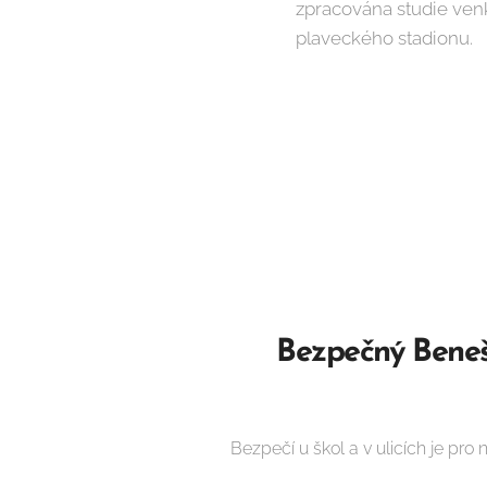
zpracována studie ven
plaveckého stadionu.
🟡
Bezpe
č
ný Beneš
Bezpečí u škol a v ulicích je pro n