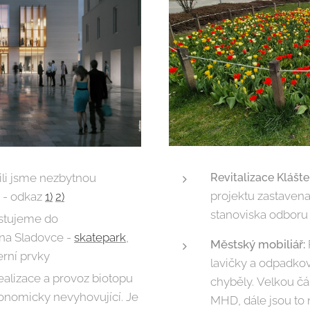
ili jsme nezbytnou
Revitalizace Klášte
projektu zastaven
v - odkaz
1)
2)
stanoviska odboru 
stujeme do
na Sladovce -
skatepark
,
Městský mobiliář:
erní prvky
lavičky a odpadko
ealizace a provoz biotopu
chyběly. Velkou čás
onomicky nevyhovující. Je
MHD, dále jsou to