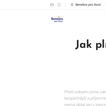
Benešov pro život
Jak p
Před volbami jsme vám
bezpečnější a příjemněj
nemá dělat jen v kancel