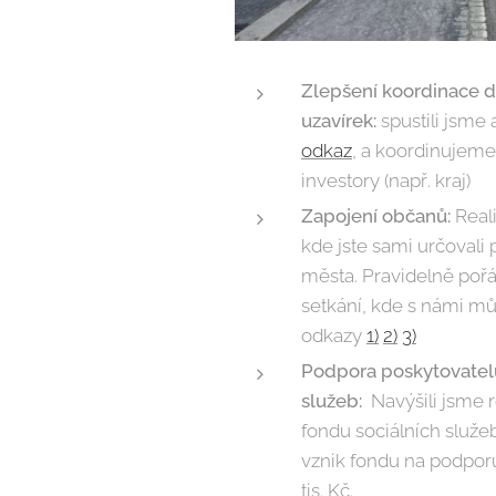
Zlepšení koordinace 
uzavírek:
spustili jsme
odkaz
, a koordinujeme
investory (např. kraj)
Zapojení občanů:
Reali
kde jste sami určovali p
města. Pravidelně po
setkání, kde s námi můž
odkazy
1)
2)
3)
Podpora poskytovatelů
služeb:
Navýšili jsme 
fondu sociálních služeb
vznik fondu na podpor
tis. Kč.