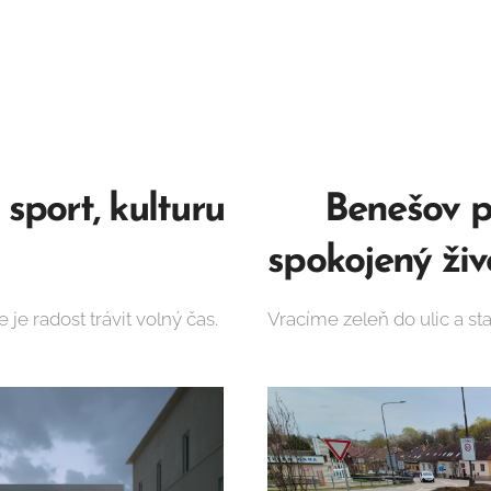
sport, kulturu
🟡
Benešov pr
spokojený živ
e radost trávit volný čas.
Vracíme zeleň do ulic a st