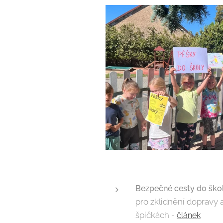
Bezpečné cesty do škol
pro zklidnění dopravy 
špičkách -
článek