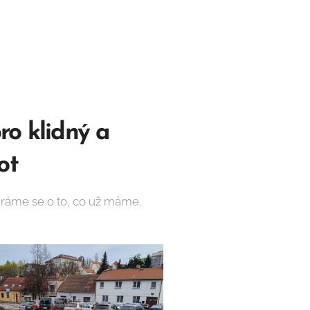
o klidný a
ot
aráme se o to, co už máme.