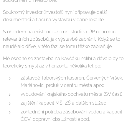
soukromému investorovi).
Soukromý investor (investoři) nyní připravuje další
dokumentaci a tlačí na výstavbu v dané lokalitě.
S ohledem na existenci územní studie a ÚP není moc
relevantních způsobů, jak výstavbě zabránit. Když se to
neudělalo dříve, v této fázi se tomu těžko zabraňuje.
Mě osobně se zástavba na Kavčáku nelíbí a dávalo by to
teoreticky smysl až v horizontu několika let po:
zástavbě Táborských kasáren, Červených Vršek,
Mariánovic, proluk v centru města apod.
vybudování krajského obchvatu města (SV část)
zajištění kapacit MŠ, ZŠ a dalších služeb
zohlednění potřeba zásobování vodou a kapacit
ČOV, dopravní obslužnosti apod.