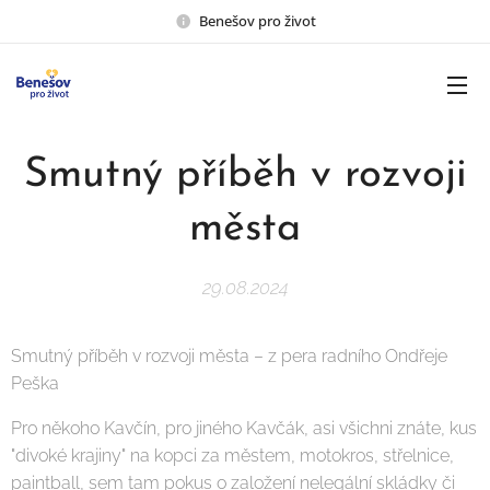
Benešov pro život
Smutný příběh v rozvoji
města
29.08.2024
Smutný příběh v rozvoji města – z pera radního Ondřeje
Peška
Pro někoho Kavčín, pro jiného Kavčák, asi všichni znáte, kus
"divoké krajiny" na kopci za městem, motokros, střelnice,
paintball, sem tam pokus o založení nelegální skládky či