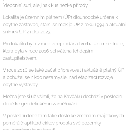
"deponie" suti, ale jinak kus hezké přírody.
Lokalita je územním plánem (ÚP) dlouhodobě určena k
obytné zástavbě, starší snímek je ÚP z roku 1994 a aktuální
snímek ÚP z roku 2023.
Pro lokalitu byla v roce 2014 zadána tvorba územní studie,
která byla v roce 2016 schválena tehdejším
zastupitelstvem.
V roce 2016 se také začal připravovat i aktuálně platný ÚP
a bohužel se nikdo nezamyslel nad etapizací rozvoje
obytné výstavby.
Možná jste si už všimli, že na Kavčáku dochází v poslední
době ke geodetickému zaměřování.
V poslední době tam také došlo ke změnám majetkových
poměrů (například církev prodala své pozemky